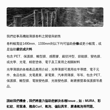
我們從事高機能薄膜卷料之開發與銷售
卷料幅寬從1490mm、1330mm到以下均可協助
分條
成更小幅寬，或
是協助
裁切成片料
包含:PET、保護膜、離型膜、感壓膠、裁切沖型、節能膜、變色膜、
或光學、光電、精密塗佈、電子及工業用之相關材料
光學薄膜的各種產品應用介紹，光學薄膜可應用在半導體、電子元
件、食品包裝、光電產業、家電業、汽車用薄膜、等等。包含:PET、
保護膜、離型膜、電致變色膜、光致變色膜、耐磨擦螢幕保護膜等產
品。
請給我們機會，我們將盡力協助您解決各種Issue，如：MURA、彩
虹紋、荷葉邊、翹曲Curl、氣泡、偏貼異常、磨邊氣泡等問題。